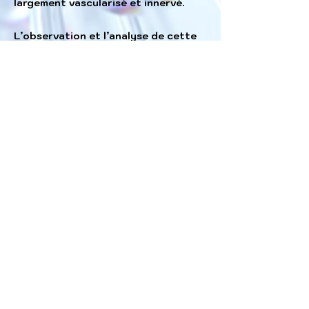
largement vascularisé et innervé.
L’observation et l’analyse de cette
partie colorée de l’œil comme la
qualité de la trame ou les
pigmentations
permettent
d’apprécier le terrain de la personne.
De plus, notre « signature » irienne
est aussi personnelle que celle de
nos empreintes digitales.
Grâce à l’étude de votre iris,
j’analyse les terrains et les
déviations métaboliques. Bien que
cette méthode
soit non conventionnelle et limitée,
elle contribue à affiner et à préciser
la qualité de votre terrain
biologique.