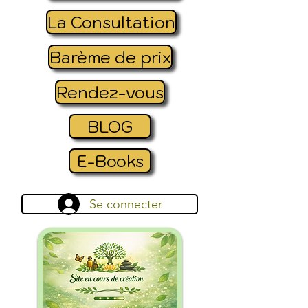
La Consultation
Barème de prix
Rendez-vous
BLOG
E-Books
Se connecter