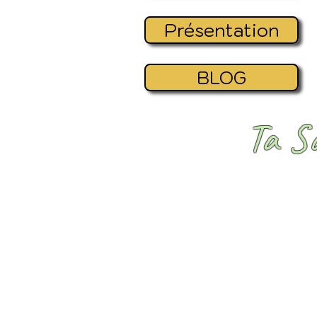
Présentation
BLOG
Ta S