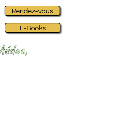
Rendez-vous
E-Books
Médoc,