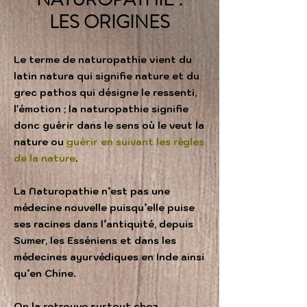
LES ORIGINES
Le terme de naturopathie vient du
latin natura qui signifie nature et du
grec pathos qui désigne le ressenti,
l'émotion ; la naturopathie signifie
donc guérir dans le sens où le veut la
nature ou
guérir en suivant les règles
de la nature
.
La Naturopathie n’est pas une
médecine nouvelle puisqu’elle puise
ses racines dans l’antiquité, depuis
Sumer, les Esséniens et dans les
médecines ayurvédiques en Inde ainsi
qu’en Chine.
On la retrouve surtout chez