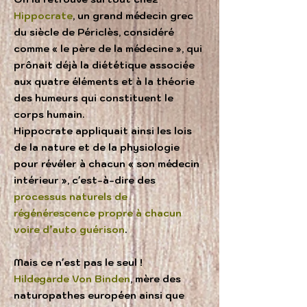
Hippocrate
, un grand médecin grec
du siècle de Périclès, considéré
comme « le père de la médecine », qui
prônait déjà la diététique associée
aux quatre éléments et à la théorie
des humeurs qui constituent le
corps humain.
Hippocrate appliquait ainsi les lois
de la nature et de la physiologie
pour révéler à chacun « son médecin
intérieur », c'est-à-dire des
processus naturels de
régénérescence propre à chacun
voire d’auto guérison
.
Mais ce n'est pas le seul !
Hildegarde Von Binden
, mère des
naturopathes européen ainsi que