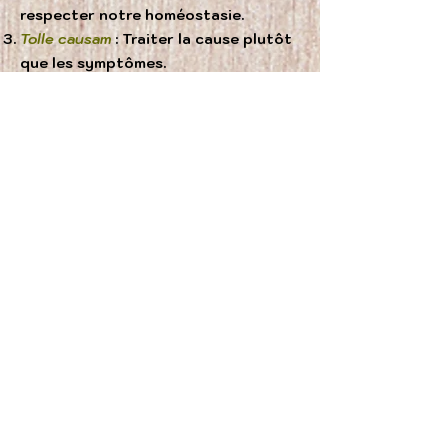
respecter notre homéostasie.
Tolle causam
: Traiter la cause plutôt
que les symptômes.
Docere
: Enseigner ; c’est le rôle
essentiel du praticien dont les
conseils tendent à proposer des
réformes de l’hygiène de vie sur un
mode toujours pédagogique.
Home totus, Tolle totum
(gr. :
Anthropos holos) : Considérer
l’homme dans sa globalité, dans une
approche anthropologique
holistique.
Deinde purgare
: Drainer, détoxiquer ;
conscient de l’importance des
diverses surcharges qui peuvent
affecter le terrain biologique (sang,
lymphe, milieu interstitiel et
cellulaire), le naturopathe propose