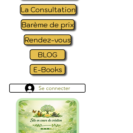
La Consultation
Barème de prix
Rendez-vous
BLOG
E-Books
Se connecter