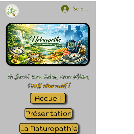
Se connecter
Ta Santé sans Tabou, sans Médoc,
100% alternatif !
Accueil
Présentation
La Naturopathie