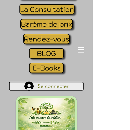
La Consultation
Barème de prix
Rendez-vous
BLOG
E-Books
Se connecter