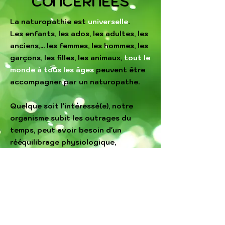
CONCERNÉES
La naturopathie est
universelle
.
Les enfants, les ados, les adultes, les
anciens,... les femmes, les hommes, les
garçons, les filles, les animaux,
tout le
monde à tous les âges
peuvent être
accompagner par un naturopathe.
Quelque soit l'intéressé(e), notre
organisme subit les outrages du
temps, peut avoir besoin d'un
rééquilibrage physiologique,
biologique, métabolique ou
catabolique.
Plus vite votre terrain en matière de
vitalité sera connu, plus rapidement
vous pourrez mettre dans votre vie