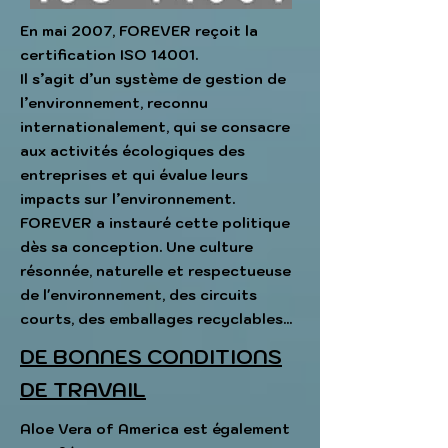
En mai 2007, FOREVER reçoit la
certification ISO 14001.
Il s’agit d’un système de gestion de
l’environnement, reconnu
internationalement, qui se consacre
aux activités écologiques des
entreprises et qui évalue leurs
impacts sur l’environnement.
FOREVER a instauré cette politique
dès sa conception. Une culture
résonnée, naturelle et respectueuse
de l'environnement, des circuits
courts, des emballages recyclables...
DE BONNES CONDITIONS
DE TRAVAIL
Aloe Vera of America est également