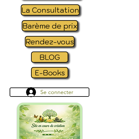
La Consultation
Barème de prix
Rendez-vous
BLOG
E-Books
Se connecter