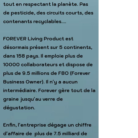
tout en respectant la planète. Pas
de pesticide, des circuits courts, des
contenants recyclables....
FOREVER Living Product est
désormais présent sur 5 continents,
dans 158 pays. Il emploie plus de
10000 collaborateurs et dispose de
plus de 9.5 millions de FBO (Forever
Business Owner). Il n'y a aucun
intermédiaire. Forever gère tout de la
graine jusqu'au verre de
dégustation.
Enfin, l'entreprise dégage un chiffre
d'affaire de plus de 7.5 milliard de