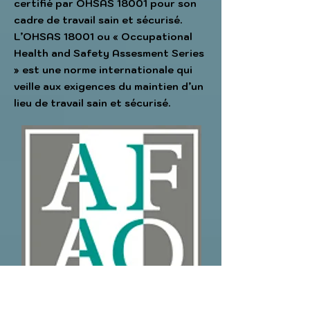
certifié par OHSAS 18001 pour son
cadre de travail sain et sécurisé.
L’OHSAS 18001 ou « Occupational
Health and Safety Assesment Series
» est une norme internationale qui
veille aux exigences du maintien d’un
lieu de travail sain et sécurisé.