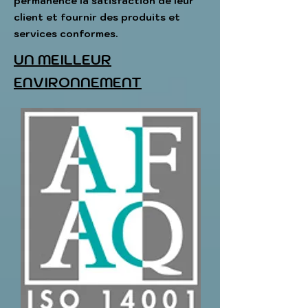
permanence la satisfaction de leur
client et fournir des produits et
services conformes.
UN MEILLEUR
ENVIRONNEMENT