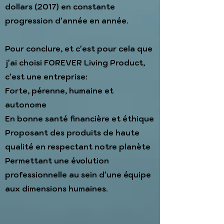
dollars (2017) en constante
progression d'année en année.
Pour conclure, et c'est pour cela que
j'ai choisi FOREVER Living Product,
c'est une entreprise:
Forte, pérenne, humaine et
autonome
En bonne santé financière et éthique
Proposant des produits de haute
qualité en respectant notre planète
Permettant une évolution
professionnelle au sein d'une équipe
aux dimensions humaines.