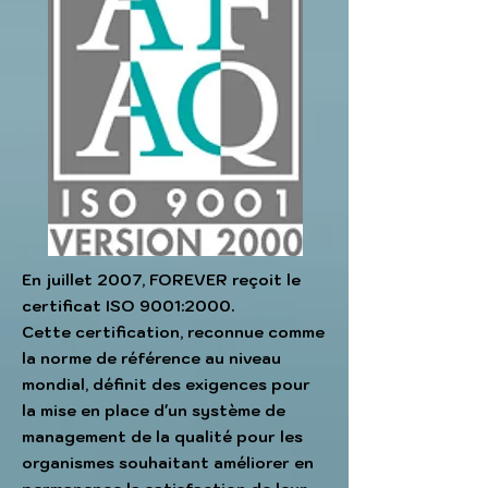
En juillet 2007, FOREVER reçoit le
certificat ISO 9001:2000.
Cette certification, reconnue comme
la norme de référence au niveau
mondial, définit des exigences pour
la mise en place d'un
système de
management de la qualité
pour les
organismes souhaitant améliorer en