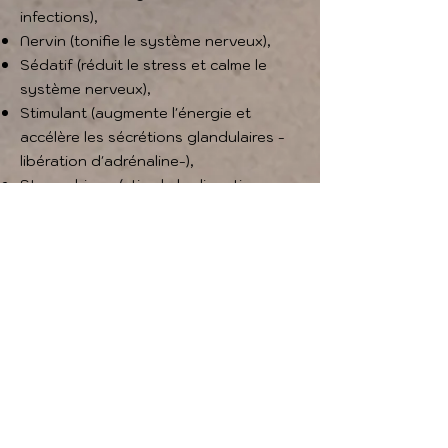
infections),
Nervin (tonifie le système nerveux),
Sédatif (réduit le stress et calme le
système nerveux),
Stimulant (augmente l'énergie et
accélère les sécrétions glandulaires -
libération d'adrénaline-),
Stomachique (stimule la digestion
gastrique),
Styptique (interrompt ou réduit une
hémorragie externe),
Sudorifique (augmente la
transpiration),
Tonique (tonifie le corps ou un organe
spécifique),
Utérin (tonifie l'utérus),
Vasoconstricteur (contracte les petits
vaisseaux sanguins),