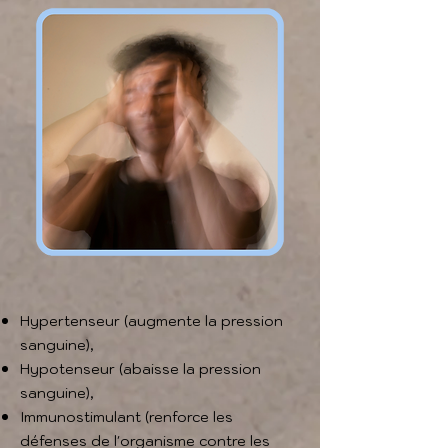
Hypertenseur (augmente la pression
sanguine),
Hypotenseur (abaisse la pression
sanguine),
Immunostimulant (renforce les
défenses de l'organisme contre les