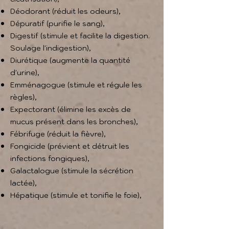
Déodorant (réduit les odeurs),
Dépuratif (purifie le sang),
Digestif (stimule et facilite la digestion.
Soulage l'indigestion),
Diurétique (augmente la quantité
d'urine),
Emménagogue (stimule et régule les
règles),
Expectorant (élimine les excès de
mucus présent dans les bronches),
Fébrifuge (réduit la fièvre),
Fongicide (prévient et détruit les
infections fongiques),
Galactalogue (stimule la sécrétion
lactée),
Hépatique (stimule et tonifie le foie),