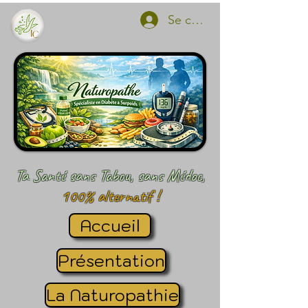
Se connecter
Ta Santé sans Tabou, sans Médoc,
100% alternatif !
Accueil
Présentation
La Naturopathie