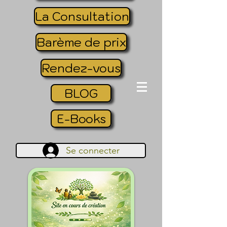
La Consultation
Barème de prix
Rendez-vous
BLOG
E-Books
Se connecter