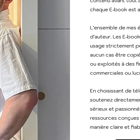
contenu avant tout 
chaque E‑book est a
L’ensemble de mes éc
d’auteur. Les E‑book
usage strictement pe
aucun cas être copié
ou exploités à des fi
commerciales ou lucr
En choisissant de té
soutenez directemen
sérieux et passionné
ressources conçues
manière claire et fiab