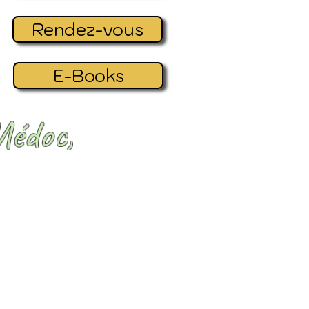
Rendez-vous
E-Books
Médoc,