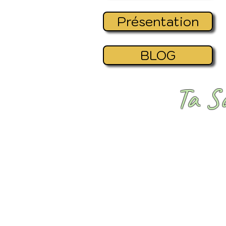
Présentation
BLOG
Ta S