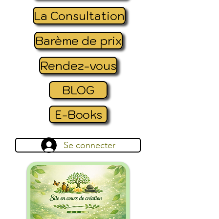
La Consultation
Barème de prix
Rendez-vous
BLOG
E-Books
Se connecter