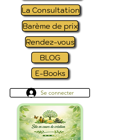
La Consultation
Barème de prix
Rendez-vous
BLOG
E-Books
Se connecter