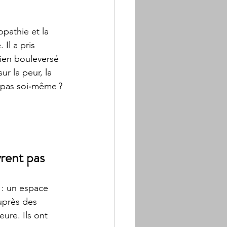
opathie et la 
l a pris 
dien bouleversé 
r la peur, la 
d pas soi‑même ?
rent pas
 : un espace 
uprès des 
ure. Ils ont 