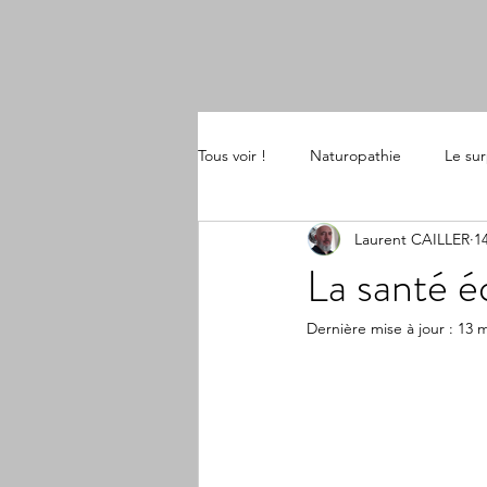
Tous voir !
Naturopathie
Le su
Laurent CAILLER
14
La santé é
Dernière mise à jour :
13 m