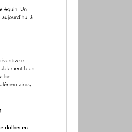
e équin. Un 
 aujourd’hui à 
éventive et 
uablement bien 
e les 
plémentaires, 
n
de dollars en 