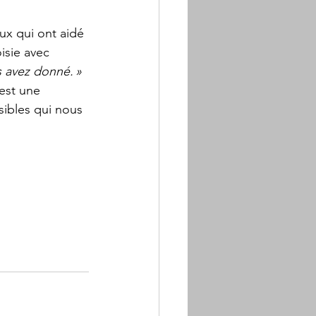
x qui ont aidé 
isie avec 
s avez donné. »
est une 
ibles qui nous 