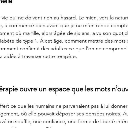
nelle
 vie qui ne doivent rien au hasard. Le mien, vers la natur
, a commencé bien avant que je ne m’en rende compte. I
oment où ma fille, alors âgée de six ans, a vu son quoti
iabète de type 1. À cet âge, comment mettre des mots su
? Comment confier à des adultes ce que l’on ne compren
’a aidée à traverser cette tempête.
érapie ouvre un espace que les mots n’ouv
offert ce que les humains ne parvenaient pas à lui donner
ugement, où elle pouvait déposer ses pensées noires. A
uvé un souffle, une confiance, une forme de liberté intérie