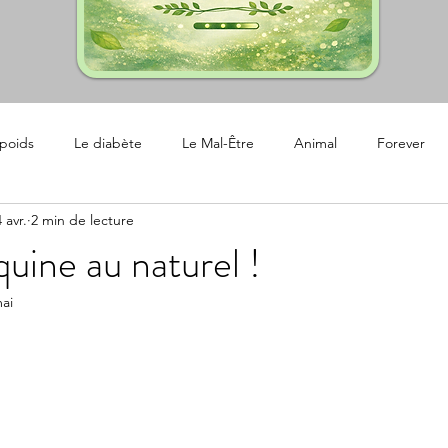
rpoids
Le diabète
Le Mal-Être
Animal
Forever
 avr.
2 min de lecture
quine au naturel !
ai