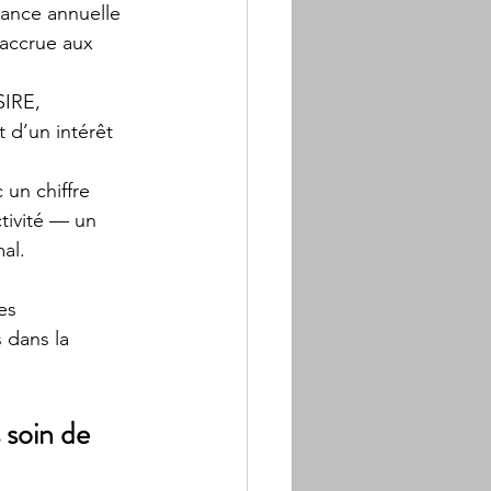
sance annuelle 
 accrue aux 
SIRE, 
 d’un intérêt 
un chiffre 
ctivité — un 
al.
es 
 dans la 
 soin de 