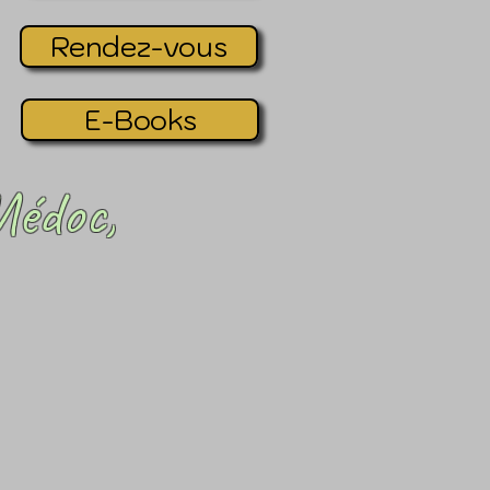
Rendez-vous
E-Books
Médoc,