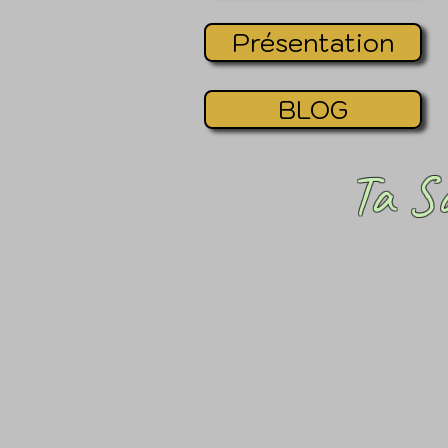
Présentation
BLOG
Ta S