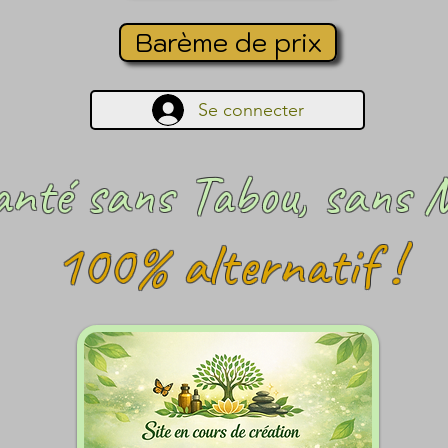
Barème de prix
Se connecter
anté sans Tabou, sans 
100% alternatif !